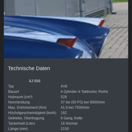
Technische Daten
XJ 550
Typ
4V8
Bauart
4-Zylinder-4-Taktmotor, Reihe
Hubraum (cm³)
528
Nennleistung
37 kw (50 PS) bei 9000/min
Max. Drehmoment (Nm)
41,9 bei 7500/min
Höchstgeschwindigkeit (km/h)
182
Getriebe, Übertragung
6 Gang, Kette
Tankinhalt (Liter)
16 Normal
Länge (mm)
2150