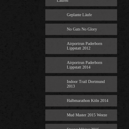
Laufen
Geplante Läufe
No Guts No Glory
Airportrun Paderborn
Lippstatt 2012
Airportrun Paderborn
Lippstatt 2014
Indoor Trail Dortmund
2013
Halbmarathon Köln 2014
Mud Master 2015 Weeze